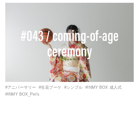
#043 / coming-of-age
ceremony
#アニバーサリー
#生花ブーケ
#シンプル
#INMY BOX 成人式
#INMY BOX_Pet's