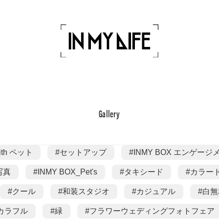
Gallery
ith ペット
#セットアップ
#INMY BOX エンゲー
写真
#INMY BOX_Pet's
#タキシード
#カラー
#クール
#和装スタジオ
#カジュアル
#白無
カラフル
#緑
#フラワーウェディングフォトフェア