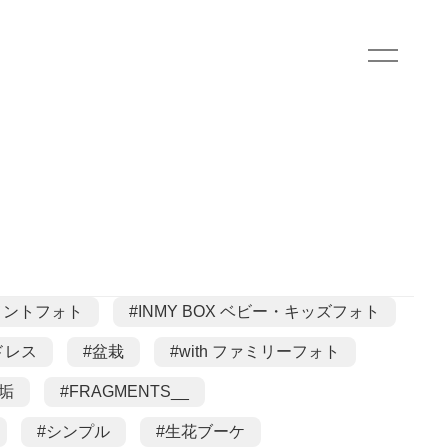
ジメントフォト
#INMY BOX ベビー・キッズフォト
ドレス
#盆栽
#with ファミリーフォト
垢
#FRAGMENTS__
#シンプル
#生花ブーケ