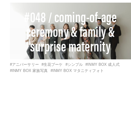
#048 / coming-of-age
ceremony & family &
surprise maternity
#アニバーサリー
#生花ブーケ
#シンプル
#INMY BOX 成人式
#INMY BOX 家族写真
#INMY BOX マタニティフォト