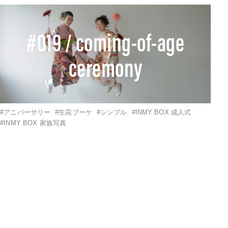
#019 / coming-of-age
ceremony
#アニバーサリー
#生花ブーケ
#シンプル
#INMY BOX 成人式
#INMY BOX 家族写真