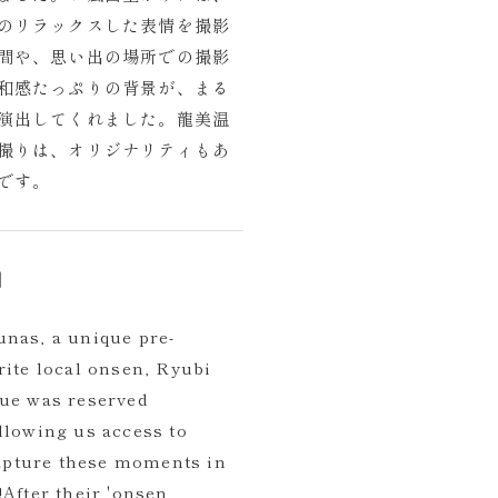
のリラックスした表情を撮影
間や、思い出の場所での撮影
和感たっぷりの背景が、まる
演出してくれました。龍美温
撮りは、オリジナリティもあ
です。
]
unas, a unique pre-
rite local onsen, Ryubi
nue was reserved
llowing us access to
 capture these moments in
!After their 'onsen