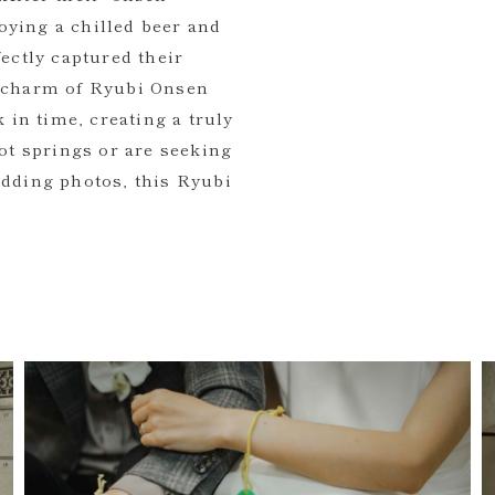
oying a chilled beer and
ctly captured their
e charm of Ryubi Onsen
k in time, creating a truly
t springs or are seeking
edding photos, this Ryubi