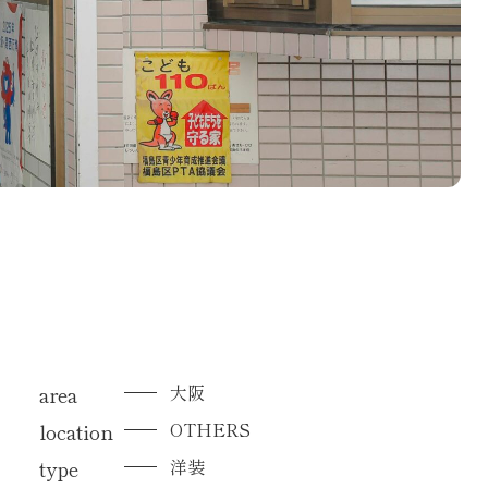
大阪
area
OTHERS
location
洋装
type