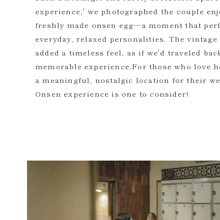
experience,' we photographed the couple enj
freshly made onsen egg—a moment that perfe
everyday, relaxed personalities. The vintag
added a timeless feel, as if we’d traveled bac
memorable experience.For those who love ho
a meaningful, nostalgic location for their w
Onsen experience is one to consider!