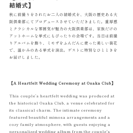
結婚式】
秋に前撮りをされたお二人の結婚式を、大阪の歴史ある大
阪倶楽部にてプロデュースさせていただきました。重厚感
とクラシカルな雰囲気が魅力の大阪倶楽部は、家族だけの
アットホームな挙式にもぴったりの会場です。当日は前撮
りアルバムを飾り、ミモザをふんだんに使った美しい装花
で、温かみのある挙式を演出。ゲストに特別なひとときを
お届けしました。
【A Heartfelt Wedding Ceremony at Osaka Club】
This couple’s heartfelt wedding was produced at
the historical Osaka Club, a venue celebrated for
its classical charm. The intimate ceremony
featured beautiful mimosa arrangements and a
cozy family atmosphere, with guests enjoying a
personalized wedding album from the couple's