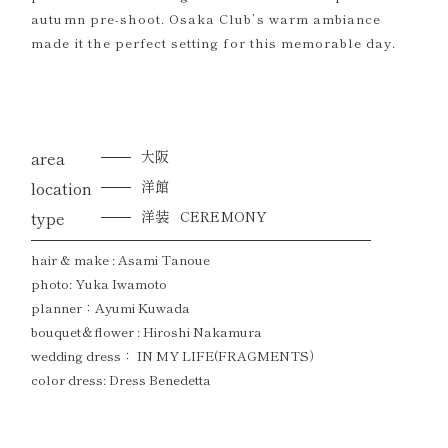
autumn pre-shoot. Osaka Club’s warm ambiance
made it the perfect setting for this memorable day.
area
大阪
location
洋館
type
洋装
CEREMONY
hair & make : Asami Tanoue
photo: Yuka Iwamoto
planner：Ayumi Kuwada
bouquet＆flower : Hiroshi Nakamura
wedding dress： IN MY LIFE(FRAGMENTS）
color dress: Dress Benedetta